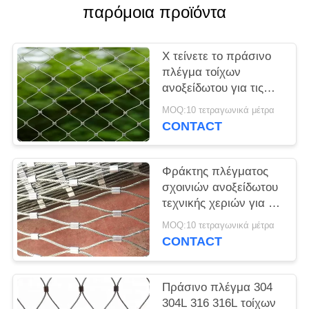
SITEMAP
παρόμοια προϊόντα
PRIVACY
Χ τείνετε το πράσινο
POLICY
πλέγμα τοίχων
ανοξείδωτου για τις
εγκαταστάσεις που
MOQ:10 τετραγωνικά μέτρα
υποστηρίζουν/το
CONTACT
φράκτη κήπων
Φράκτης πλέγματος
σχοινιών ανοξείδωτου
τεχνικής χεριών για το
πράσινες σύστημα
MOQ:10 τετραγωνικά μέτρα
τοίχων και την
CONTACT
αναρρίχηση
εγκαταστάσεων
Πράσινο πλέγμα 304
304L 316 316L τοίχων