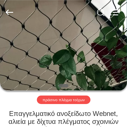
Anping
Yuntong
Metal
Mesh
Co.,
Ltd..
All
Rights
ΣΠΊΤΙ
Reserved.
ΠΡΟΪΌΝΤΑ
ΠΕΡΊΠΟΥ
ΕΜΕΊΣ
ΓΎΡΟΣ
ΕΡΓΟΣΤΑΣΊΩΝ
πράσινο πλέγμα τοίχων
Επαγγελματικό ανοξείδωτο Webnet,
ΠΟΙΟΤΙΚΌΣ
αλιεία με δίχτυα πλέγματος σχοινιών