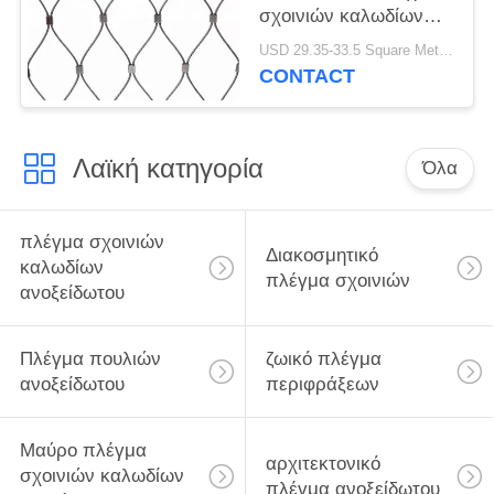
σχοινιών καλωδίων
ανοξείδωτου
USD 29.35-33.5 Square Meters MOQ:10 τετραγωνικά μέτρα
CONTACT
Λαϊκή κατηγορία
Όλα
πλέγμα σχοινιών
Διακοσμητικό
καλωδίων
πλέγμα σχοινιών
ανοξείδωτου
Πλέγμα πουλιών
ζωικό πλέγμα
ανοξείδωτου
περιφράξεων
Μαύρο πλέγμα
αρχιτεκτονικό
σχοινιών καλωδίων
πλέγμα ανοξείδωτου