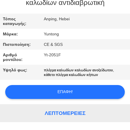
ΈΛΕΓΧΟΣ
καλωδίων αντιδιαβρωτική
ΜΑΣ
Τόπος
Anping, Hebei
καταγωγής:
ΕΛΆΤΕ
Μάρκα:
Yuntong
ΣΕ
Πιστοποίηση:
CE & SGS
ΕΠΑΦΉ
Αριθμό
Yt-2051F
ΜΕ
μοντέλου:
Υψηλό φως:
,
πλέγμα καλωδίων καλωδίων ανοξείδωτου
ΕΙΔΉΣΕΙΣ
κάθετο πλέγμα καλωδίων κήπων
ΕΠΑΦΉ!
ΖΗΤΉΣΤΕ
ΈΝΑ
ΑΠΌΣΠΑΣΜΑ
ΛΕΠΤΟΜΈΡΕΙΕΣ