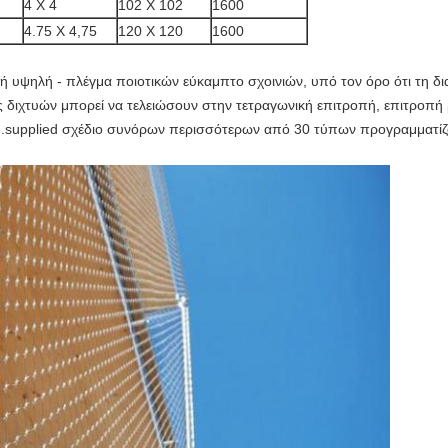
4 X 4
102 X 102
1600
4.75 X 4,75
120 X 120
1600
υή υψηλή - πλέγμα ποιοτικών εύκαμπτο σχοινιών, υπό τον όρο ότι τη δι
ς διχτυών μπορεί να τελειώσουν στην τετραγωνική επιτροπή, επιτροπή 
.supplied σχέδιο συνόρων περισσότερων από 30 τύπων προγραμματίζ