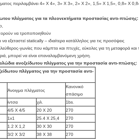
ατος περιλαμβάνει 4» Χ 4», 3» Χ 3», 2» Χ 2», 1,5» Χ 1,5», 0,8» Χ 0,
ίδωτου πλέγματος για τα πλεονεκτήματα προστασίας αντι-πτώσης:
ο,
μπορούν να τροποποιηθούν
 να εξεταστεί statically – ιδιαίτερα κατάλληλος για τις προσόψεις
λεύθερος-γωνίες που κάμπτει και πτυχές, εύκολες για τη μεταφορά και 
υριά, μπορεί να είναι επαναλαμβανόμενη χρήση.
καλώδια ανοξείδωτου πλέγματος για την προστασία αντι-πτώσης:
οξείδωτου πλέγματος για την προστασία αντι-
Κανονικό
Άνοιγμα πλέγματος
σπάσιμο
ίντσα
χιλ.
1bs.
4/5 X 4/5
20 X 20
270
1x1
25.4 X 25,4
270
1.2 X 1,2
30 X 30
270
3/2 X 3/2
38 X 38
270