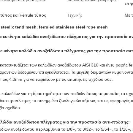
επιφ
τύπος και Ferrule τύπος
Τεχνική:
Με τ
 steel x tend mesh
,
ferruled stainless steel rope mesh
 τα ευκίνητα καλώδια ανοξείδωτου πλέγματος για την προστασία α
 ευκίνητα καλώδια ανοξείδωτου πλέγματος για την προστασία αν
κατασκευάζεται των καλωδίων ανοξείδωτου AISI 316 και άνευ ραφής ferr
αμαντιών δεδομένου ότι εγκαθίσταται. Τα μεγέθη διαμαντιών κυμαίνο
ως 4.0mm για να ταιριάξουν με τις απαιτήσεις σχεδίου σας.
 καλωδίων για τη δραστηριότητα των παιδιών όπως τα μουσεία, τα σχολε
ετο πρασίνισμα, τα συνημμένα ζωολογικών κήπων, και τις εφαρμογές α
ία σχεδίου.
καλώδια ανοξείδωτου πλέγματος για την προστασία αντι-πτώσης:
ων ανοξείδωτου περιλαμβάνει το 1/8», το 3/32», το 5/64», το 1/16», 