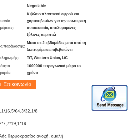
Negotiable
Κιβώτιο πλαστικού αφρού και
υασία
χαρτοκιβωτίων για την εσωτερική
μέρειες:
συσκευασία, απολυμαμένες
ξύλινες περιπτώ
Μέσα σε 2 εβδομάδες μετά από τη
ς παράδοσης:
λεπτομέρεια επιβεβαιώνει
πληρωμής:
T/T, Western Union, L/C
ότητα
1000000 τετραγωνικά μέτρα το
φοράς:
χρόνο
Επικοινωνία
,1/16,5/64,3/32,1/8
7*7,7*19,1*19
λής θερμοκρασίας ανοχή, ομαλή