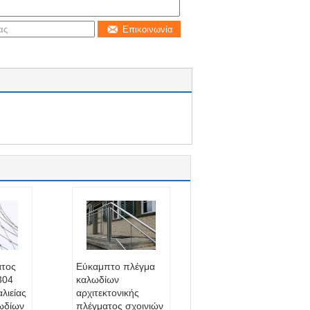
Επικοινωνία
ατος
Εύκαμπτο πλέγμα
304
καλωδίων
λιείας
αρχιτεκτονικής
λωδίων
πλέγματος σχοινιών