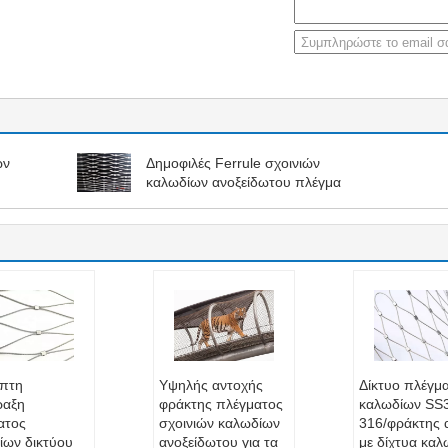
ών
Δημοφιλές Ferrule σχοινιών
καλωδίων ανοξείδωτου πλέγμα
πτη
Υψηλής αντοχής
Δίκτυο πλέγμ
ραξη
φράκτης πλέγματος
καλωδίων SS
ατος
σχοινιών καλωδίων
316/φράκτης α
ίων δικτύου
ανοξείδωτου για τα
με δίχτυα κα