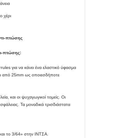
άνεια
ο χέρι
ντι-πτώσης
τι-πτώσης:
ules για να κάνει ένα ελαστικό ύφασμα
νται από 25mm ως οποιεσδήποτε
ία, και οι ψυχαγωγικοί τομείς. Οι
σφάλειας. Τα μοναδικά τρισδιάστατα
και το 3/64» στην ΙΝΤΣΑ.