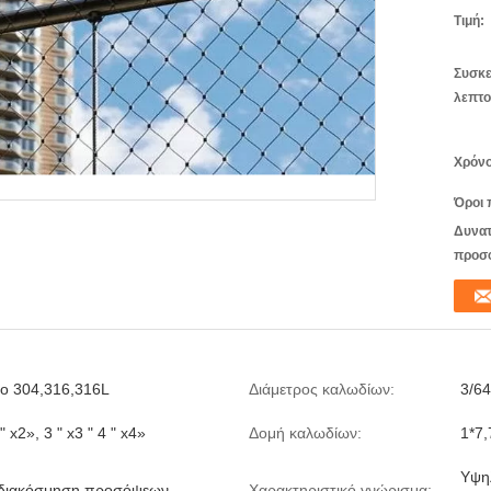
Τιμή:
Συσκε
λεπτο
Χρόνο
Όροι 
Δυνατ
προσ
το 304,316,316L
Διάμετρος καλωδίων:
3/64
" x2», 3 " x3 " 4 " x4»
Δομή καλωδίων:
1*7,
Υψη
ς διακόσμηση προσόψεων
Χαρακτηριστικό γνώρισμα: