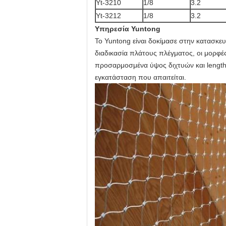
Yt-3210
1/8
3.2
Yt-3212
1/8
3.2
Υπηρεσία Yuntong
Το Yuntong είναι δοκίμασε στην κατασκε
διαδικασία πλάτους πλέγματος, οι μορφέ
προσαρμοσμένα ύψος διχτυών και length
εγκατάσταση που απαιτείται.