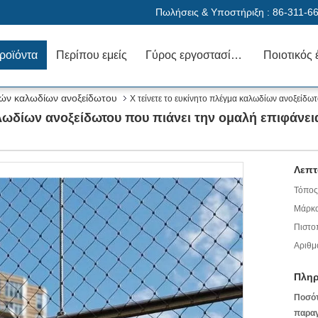
Πωλήσεις & Υποστήριξη :
86-311-6
ροϊόντα
Περίπου εμείς
Γύρος εργοστασίων
Ποιοτικός 
ιών καλωδίων ανοξείδωτου
Χ τείνετε το ευκίνητο πλέγμα καλωδίων ανοξείδωτ
αλωδίων ανοξείδωτου που πιάνει την ομαλή επιφάνει
Λεπτ
Τόπος
Μάρκα
Πιστο
Αριθμ
Πληρ
Ποσό
παραγ