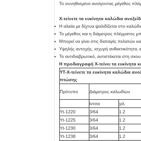
Το συνηθισμένο ανοίγοντας μέγεθος πλέγμ
Χ-τείνετε τα ευκίνητα καλώδια ανοξε
Η αλιεία με δίχτυα ψαλιδίζεται στο καλώδι
Το μέγεθος και η διάμετρος πλέγματος 
Μπορεί να γίνει στις διαταγές πελατών και
Υψηλής αντοχής, ισχυρή ανθεκτικότητα, ε
Το αντιδιαβρωτικό, αντιστέκεται στη σκο
Η προδιαγραφή Χ-τείνει τα ευκίνητα 
YT-Χ-τείνετε τα ευκίνητα καλώδια αν
πτώσης
Πρότυπο
Διάμετρος καλωδίων
ίντσα
χιλ.
Yt-1220
3/64
1.2
Yt-1225
3/64
1.2
Yt-1230
3/64
1.2
Yt-1238
3/64
1.2