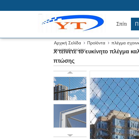
Σπίτι
Π
Αρχική Σελίδα
Προϊόντα
πλέγμα σχοιν
προστασία πτώσης
Χ τείνετε το ευκίνητο πλέγμα κ
πτώσης