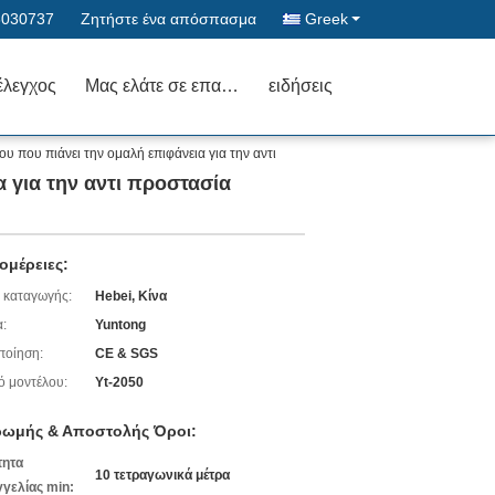
6030737
Ζητήστε ένα απόσπασμα
Greek
έλεγχος
Μας ελάτε σε επαφή με
ειδήσεις
ου που πιάνει την ομαλή επιφάνεια για την αντι
α για την αντι προστασία
ομέρειες:
 καταγωγής:
Hebei, Κίνα
:
Yuntong
ποίηση:
CE & SGS
ό μοντέλου:
Yt-2050
ωμής & Αποστολής Όροι:
τητα
10 τετραγωνικά μέτρα
γελίας min: