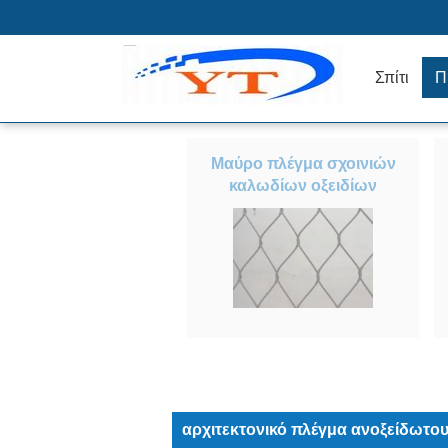
Σπίτι
Π
Μαύρο πλέγμα σχοινιών
καλωδίων οξειδίων
αρχιτεκτονικό πλέγμα ανοξείδωτο