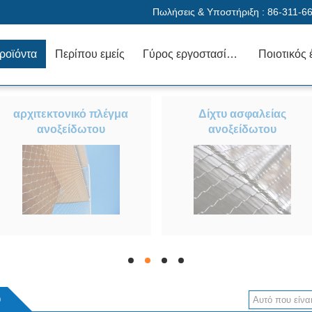
Πωλήσεις & Υποστήριξη :
86-311-6
ροϊόντα
Περίπου εμείς
Γύρος εργοστασίων
Ποιοτικός 
αρχιτεκτονικό πλέγμα
Δίχτυ ασφαλείας
ανοξείδωτου
ανοξείδωτου
υ