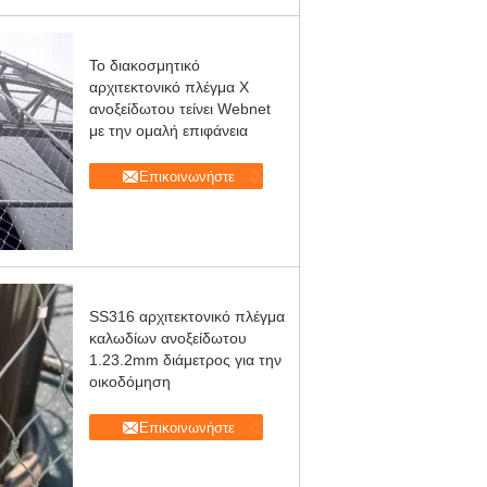
Το διακοσμητικό
αρχιτεκτονικό πλέγμα Χ
ανοξείδωτου τείνει Webnet
με την ομαλή επιφάνεια
Επικοινωνήστε
SS316 αρχιτεκτονικό πλέγμα
καλωδίων ανοξείδωτου
1.23.2mm διάμετρος για την
οικοδόμηση
Επικοινωνήστε