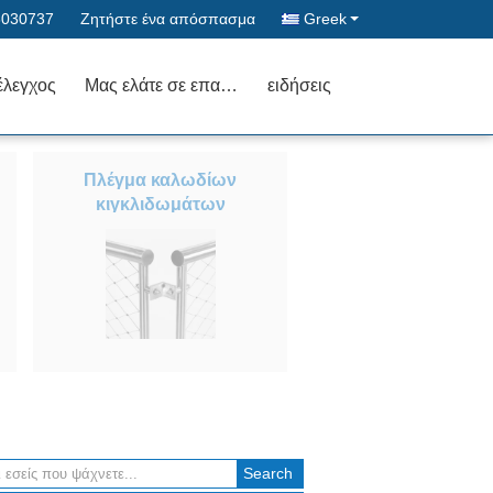
6030737
Ζητήστε ένα απόσπασμα
Greek
έλεγχος
Μας ελάτε σε επαφή με
ειδήσεις
Πλέγμα καλωδίων
κιγκλιδωμάτων