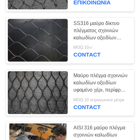
ΕΠΙΚΟΙΝΩΝΙΑ
υποστηρίζουν/που
21
επιζούν
πράσινο πλέγμα
SS316 μαύρο δίκτυο
πλέγματος σχοινιών
τοίχων
καλωδίων οξειδίων
στεγανό με το άνοιγμα
MOQ:10㎡
25300mm 25300mm
CONTACT
Μαύρο πλέγμα σχοινιών
12
καλωδίων οξειδίων
Αντικλεπτικό
υφαμένο χέρι, περίφραξη
πλέγματος καλωδίων
πλέγμα σακιδίων
MOQ:10 τετραγωνικά μέτρα
διαμαντιών ανοξείδωτου
CONTACT
πλάτης
AISI 316 μαύρο πλέγμα
σχοινιών καλωδίων