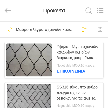
καλωδίων
ανοξείδωτου
προμηθευτής.
Προϊόντα
Copyright
©
2018
-
2020
ΣΠΊΤΙ
36
decorativeropemesh.com.
All
Μαύρο πλέγμα σχοινιών καλωδίων οξειδίων
Rights
πλέγμα σχοινιών
Reserved.
ΠΡΟΪΌΝΤΑ
καλωδίων
Υψηλό πλέγμα σχοινιών
καλωδίων οξειδίων
ανοξείδωτου
ΠΕΡΊΠΟΥ
διάρκειας μαύρο/ζωικό
ΕΜΕΊΣ
κλουβί πουλιών που
Negotiable MOQ:10 τετραγωνικά μέτρα
περιφράζει το CE
ΕΠΙΚΟΙΝΩΝΙΑ
πιστοποιημένο
23
ΓΎΡΟΣ
Διακοσμητικό
ΕΡΓΟΣΤΑΣΊΩΝ
SS316 εύκαμπτο μαύρο
πλέγμα σχοινιών
πλέγμα σχοινιών
οξειδίων για τις αλιείες
ΠΟΙΟΤΙΚΌΣ
με δίχτυα κλουβιών
Negotiable MOQ:10 τετραγωνικά μέτρα