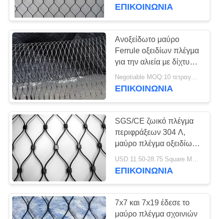
ΈΛΕΓΧΟΣ
πίθηκων και πουλιών
ΕΠΙΚΟΙΝΩΝΙΑ
ΜΑΣ
Ανοξείδωτο μαύρο
28
ΕΛΆΤΕ
Ferrule οξειδίων πλέγμα
Πλέγμα πουλιών
για την αλιεία με δίχτυα
ΣΕ
πλέγματος ζωολογικών
ανοξείδωτου
Negotiable MOQ:10 τετραγωνικά μέτρα
ΕΠΑΦΉ
κήπων/εγκατάστασης/
ΕΠΙΚΟΙΝΩΝΙΑ
πουλιών κιγκλιδωμάτων
ΜΕ
SGS/CE ζωικό πλέγμα
ΖΗΤΉΣΤΕ
περιφράξεων 304 Λ,
ΈΝΑ
μαύρο πλέγμα οξειδίων
34
με Ferrule
ΑΠΌΣΠΑΣΜΑ
USD 11.50-28.75 Square Meters MOQ:10 τετραγωνικά μέτρα
ζωικό πλέγμα
ΕΠΙΚΟΙΝΩΝΙΑ
περιφράξεων
ΕΙΔΉΣΕΙΣ
7x7 και 7x19 έδεσε το
μαύρο πλέγμα σχοινιών