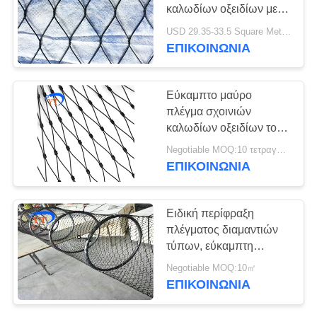
καλωδίων οξειδίων με
SGS/CE επικυρωμένο
USD 29.35-33.5 Square Meters MOQ:10 τετραγωνικά μέτρα
ΕΠΙΚΟΙΝΩΝΙΑ
28
Μαύρο πλέγμα
Εύκαμπτο μαύρο
σχοινιών καλωδίων
πλέγμα σχοινιών
καλωδίων οξειδίων του
οξειδίων
ανοξείδωτου 304 316
Negotiable MOQ:10 τετραγωνικά μέτρα
316L
ΕΠΙΚΟΙΝΩΝΙΑ
14
Ειδική περίφραξη
αρχιτεκτονικό
πλέγματος διαμαντιών
τύπων, εύκαμπτη
πλέγμα ανοξείδωτου
περίφραξη κλουβιών
Negotiable MOQ:10㎡
πουλιών ανοξείδωτου
ΕΠΙΚΟΙΝΩΝΙΑ