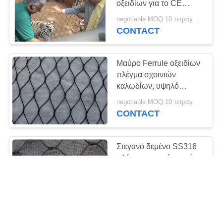
οξειδίων για το CE
15
σχεδίου θεματικών
negotiable MOQ:10 τετραγωνικά μέτρα
κουρτίνες
πάρκων ζωολογικών
CONTACT
κήπων πιστοποιημένο
πλέγματος
Μαύρο Ferrule οξειδίων
μετάλλων
πλέγμα σχοινιών
καλωδίων, υψηλό
πλέγμα σχοινιών
negotiable MOQ:10 τετραγωνικά μέτρα
μετάλλων διάρκειας για
CONTACT
52
αρχιτεκτονικό
Κουρτίνα αλυσίδων
Στεγανό δεμένο SS316
οθόνης μυγών
πλέγμα σχοινιών, μαύρη
αλιεία με δίχτυα
καλωδίων καλωδίων
negotiable MOQ:10㎡
οξειδίων
CONTACT
Έρευνα
33