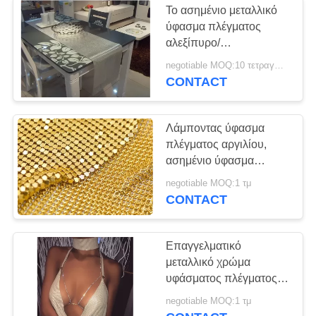
Το ασημένιο μεταλλικό
υφασματεμπορία
ύφασμα πλέγματος
αλεξίπυρο/
σπειρών μετάλλων
συρρικνώνεται την
negotiable MOQ:10 τετραγωνικά μέτρα
απόδειξη για την
CONTACT
επιτραπέζια διακόσμηση
Λάμποντας ύφασμα
πλέγματος αργιλίου,
39
ασημένιο ύφασμα
μεταλλικό ύφασμα
πλέγματος για το
negotiable MOQ:1 τμ
παράθυρο/ανώτατο όριο
CONTACT
πλέγματος
τοίχων
Επαγγελματικό
μεταλλικό χρώμα
υφάσματος πλέγματος
που προσαρμόζεται για
negotiable MOQ:1 τμ
το ύφασμα/τα