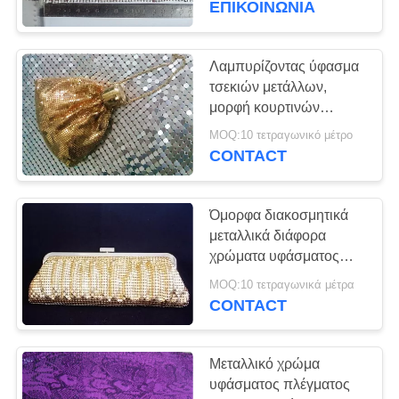
ΕΠΙΚΟΙΝΩΝΙΑ
21
πράσινο πλέγμα
Λαμπυρίζοντας ύφασμα
τσεκιών μετάλλων,
τοίχων
μορφή κουρτινών
υφάσματος πλέγματος
MOQ:10 τετραγωνικό μέτρο
μετάλλων που
CONTACT
προσαρμόζεται
Όμορφα διακοσμητικά
12
μεταλλικά διάφορα
Αντικλεπτικό
χρώματα υφάσματος
πλέγματος για τις
πλέγμα σακιδίων
MOQ:10 τετραγωνικά μέτρα
τσάντες κόμματος/
CONTACT
τσάντα
πλάτης
Μεταλλικό χρώμα
υφάσματος πλέγματος