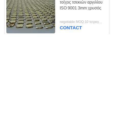
τοίχος τσεκιών αργιλίου
ISO 9001 3mm χρυσός
negotiable MOQ:10 τετραγωνικά μέτρα
CONTACT
4mm ασημένιος αργιλίου
πλέγματος τοίχος
τσεκιών εύκαμπτων
Έρευνα
μετάλλων υφάσματος
negotiable MOQ:10 τετραγωνικά μέτρα
διακοσμητικός
CONTACT
ΕΠΙΚΟΙΝΩΝΙΑ
Ύφασμα υφάσματος
πλέγματος μετάλλων για
το φόρεμα
διακοσμήσεων και
negotiable MOQ:10 τετραγωνικά μέτρα
μόδας
CONTACT