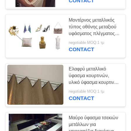
CONTACT
παπούτσια/τσάντα
Μοντέρνος μεταλλικός
τύπος οθόνης μεταξιού
υφάσματος πλέγματος
για το σχέδιο ιματισμού
negotiable MOQ:1 τμ
CONTACT
Ελαφρύ μεταλλικό
ύφασμα κουρτινών,
υλικό ύφασμα κουρτινών
τσεκιών αργιλίου
negotiable MOQ:1 τμ
CONTACT
Μαύρο ύφασμα τσεκιών
μετάλλων για