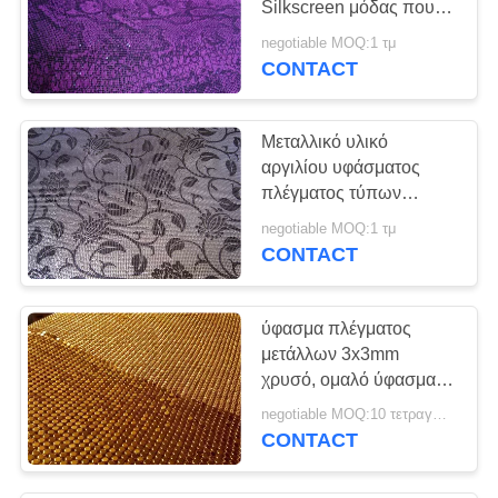
Silkscreen μόδας που
15
προσαρμόζεται για την
negotiable MOQ:1 τμ
κουρτίνες
οπτική πώληση
CONTACT
πλέγματος
Μεταλλικό υλικό
μετάλλων
αργιλίου υφάσματος
πλέγματος τύπων
Silkscreen για τους
negotiable MOQ:1 τμ
διαιρέτες δωματίων
CONTACT
52
Κουρτίνα αλυσίδων
ύφασμα πλέγματος
οθόνης μυγών
μετάλλων 3x3mm
χρυσό, ομαλό ύφασμα
υφάσματος πλέγματος
negotiable MOQ:10 τετραγωνικά μέτρα
τσεκιών επιφάνειας
CONTACT
33