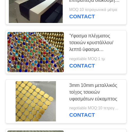
επιτραπέζια διακόσμηση
υφάσματος
MOQ:10 τετραγωνικά μέτρα
επιτραπέζιων δρομέων
CONTACT
τη μεταλλική
Ύφασμα πλέγματος
τσεκιών κρυστάλλου/
λεπτό ύφασμα
πλέγματος μετάλλων για
negotiable MOQ:1 τμ
την εσωτερική
CONTACT
διακόσμηση
3mm 10mm μεταλλικός
τοίχος τσεκιών
υφασμάτων εύκαμπτος
negotiable MOQ:10 τετραγωνικά μέτρα
CONTACT