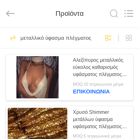
©
2018
-
Προϊόντα
2021
decorativeropemesh.com.
All
Rights
Reserved.
ΣΠΊΤΙ
36
μεταλλικό ύφασμα πλέγματος
πλέγμα σχοινιών
ΠΡΟΪΌΝΤΑ
καλωδίων
Αλεξίπυρος μεταλλικός
εύκολος καθαρισμός
ανοξείδωτου
ΠΕΡΊΠΟΥ
υφάσματος πλέγματος
ΕΜΕΊΣ
για το φόρεμα/τις
MOQ:10 τετραγωνικά μέτρα
τσάντες βραδιού
ΕΠΙΚΟΙΝΩΝΙΑ
23
ΓΎΡΟΣ
Διακοσμητικό
ΕΡΓΟΣΤΑΣΊΩΝ
Χρυσό Shimmer
μετάλλων ύφασμα
πλέγμα σχοινιών
υφάσματος πλέγματος
ΠΟΙΟΤΙΚΌΣ
τσεκιών μεταλλικό για τις
MOQ:5 τετραγωνικά μέτρα