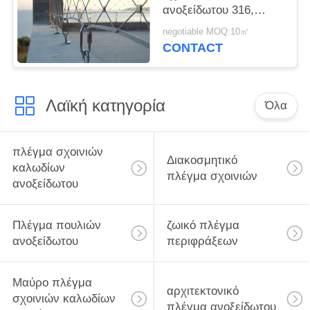
ανοξείδωτου 316,
πλέγμα σχοινιών
negotiable MOQ:10㎡
μετάλλων μορφής
CONTACT
διαμαντιών
Λαϊκή κατηγορία
Όλα
πλέγμα σχοινιών
Διακοσμητικό
καλωδίων
πλέγμα σχοινιών
ανοξείδωτου
Πλέγμα πουλιών
ζωικό πλέγμα
ανοξείδωτου
περιφράξεων
Μαύρο πλέγμα
αρχιτεκτονικό
σχοινιών καλωδίων
πλέγμα ανοξείδωτου