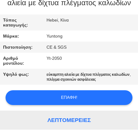
ΈΛΕΓΧΟΣ
αλιεία με δίχτυα πλέγματος καλωδίων
ΜΑΣ
Τόπος
Hebei, Κίνα
καταγωγής:
ΕΛΆΤΕ
Μάρκα:
Yuntong
ΣΕ
Πιστοποίηση:
CE & SGS
ΕΠΑΦΉ
Αριθμό
Yt-2050
ΜΕ
μοντέλου:
Υψηλό φως:
,
εύκαμπτη αλιεία με δίχτυα πλέγματος καλωδίων
ΕΙΔΉΣΕΙΣ
πλέγμα σχοινιών ασφάλειας
ΕΠΑΦΉ!
ΖΗΤΉΣΤΕ
ΈΝΑ
ΑΠΌΣΠΑΣΜΑ
ΛΕΠΤΟΜΈΡΕΙΕΣ