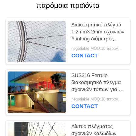
SITEMAP
παρόμοια προϊόντα
PRIVACY
Διακοσμητικό πλέγμα
POLICY
1.2mm3.2mm σχοινιών
Yuntong διάμετρος
καλωδίων με την
negotiable MOQ:10 τετραγωνικά μέτρα
ομαλή επιφάνεια
CONTACT
SUS316 Ferrule
διακοσμητικό πλέγμα
σχοινιών τύπων για το
εστιατόριο
negotiable MOQ:10 τετραγωνικά μέτρα
ξενοδοχείων ή τη
CONTACT
λεωφόρο αγορών
Δίκτυο πλέγματος
σχοινιών καλωδίων