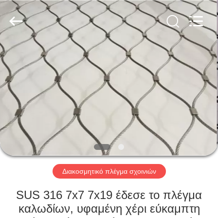
καλωδίων
ανοξείδωτου
supplier.
Copyright
©
2018
-
2025
ΣΠΊΤΙ
Anping
Yuntong
Metal
Mesh
Co.,
ΠΡΟΪΌΝΤΑ
Ltd..
All
Rights
Reserved.
ΠΕΡΊΠΟΥ
ΕΜΕΊΣ
ΓΎΡΟΣ
ΕΡΓΟΣΤΑΣΊΩΝ
Διακοσμητικό πλέγμα σχοινιών
SUS 316 7x7 7x19 έδεσε το πλέγμα
ΠΟΙΟΤΙΚΌΣ
καλωδίων, υφαμένη χέρι εύκαμπτη