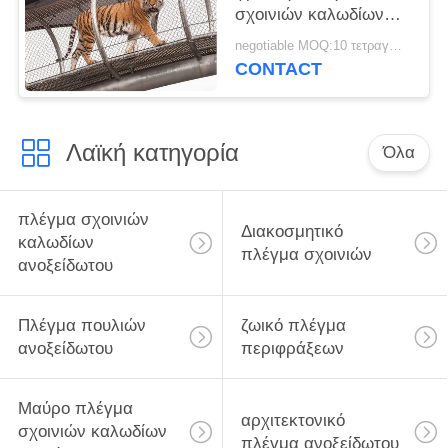
σχοινιών καλωδίων
ανοξείδωτου για τα
negotiable MOQ:10 τετραγωνικά μέτρα
ζωικά κλουβιά
CONTACT
Λαϊκή κατηγορία
Όλα
πλέγμα σχοινιών
Διακοσμητικό
καλωδίων
πλέγμα σχοινιών
ανοξείδωτου
Πλέγμα πουλιών
ζωικό πλέγμα
ανοξείδωτου
περιφράξεων
Μαύρο πλέγμα
αρχιτεκτονικό
σχοινιών καλωδίων
πλέγμα ανοξείδωτου