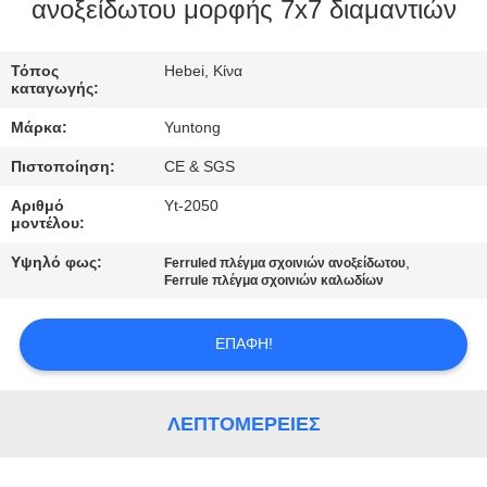
ΈΛΕΓΧΟΣ
ανοξείδωτου μορφής 7x7 διαμαντιών
ΜΑΣ
Τόπος
Hebei, Κίνα
καταγωγής:
ΕΛΆΤΕ
Μάρκα:
Yuntong
ΣΕ
Πιστοποίηση:
CE & SGS
ΕΠΑΦΉ
Αριθμό
Yt-2050
ΜΕ
μοντέλου:
Υψηλό φως:
,
Ferruled πλέγμα σχοινιών ανοξείδωτου
ΕΙΔΉΣΕΙΣ
Ferrule πλέγμα σχοινιών καλωδίων
ΕΠΑΦΉ!
ΖΗΤΉΣΤΕ
ΈΝΑ
ΑΠΌΣΠΑΣΜΑ
ΛΕΠΤΟΜΈΡΕΙΕΣ