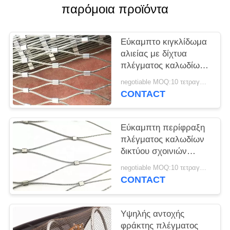
SITEMAP
παρόμοια προϊόντα
PRIVACY
Εύκαμπτο κιγκλίδωμα
POLICY
αλιείας με δίχτυα
πλέγματος καλωδίων
ανοξείδωτου 316 για
negotiable MOQ:10 τετραγωνικά μέτρα
τις μαρίνες
CONTACT
Εύκαμπτη περίφραξη
πλέγματος καλωδίων
δικτύου σχοινιών
ανοξείδωτου μορφής
negotiable MOQ:10 τετραγωνικά μέτρα
7x7 διαμαντιών
CONTACT
Υψηλής αντοχής
φράκτης πλέγματος