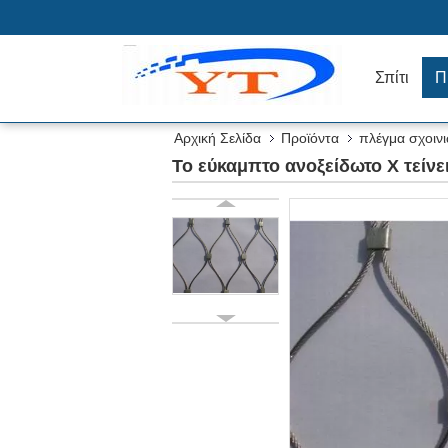
Σπίτι
Π
Αρχική Σελίδα
Προϊόντα
πλέγμα σχοιν
Το εύκαμπτο ανοξείδωτο Χ τείνε