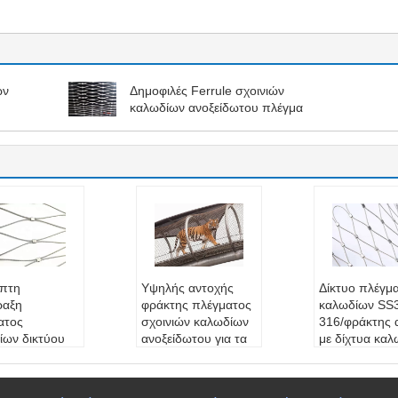
ών
Δημοφιλές Ferrule σχοινιών
καλωδίων ανοξείδωτου πλέγμα
πτη
Υψηλής αντοχής
Δίκτυο πλέγμ
ραξη
φράκτης πλέγματος
καλωδίων SS
ατος
σχοινιών καλωδίων
316/φράκτης α
ίων δικτύου
ανοξείδωτου για τα
με δίχτυα κα
ιών
ζωικά κλουβιά
χάλυβα για το
ίδωτου
Υλικό:
Ανοξείδωτο
εκτατό πρόγρ
ς 7x7
304,316,316L
Υλικό:
SS 30