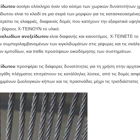
είδωτου
ανοίγει ολόκληρο έναν νέο κόσμο των χωρικών δυνατοτήτων χ
δωτου είναι το κλειδί σε μια σειρά των μορφών για τις κατασκευασμέν
τρέπει τις ελαφριές, διαφανείς δομές που κατέχουν την εξαιρετικά υψηλ
ύ βάρους Χ-ΤΕΙΝΟΥΝ το υλικό.
 καλωδίων ανοξείδωτου
είναι διαφανής και καινοτόμος. Χ-ΤΕΙΝΕΤΕ τ
ών συμπεριλαμβανομένων των κιγκλιδωμάτων στις γέφυρες και τις σκά
ν εμποδίων, και trellis προσόψεων οικοδόμησης των συστημάτων.
είδωτου
προσφέρει τις διάφορες δυνατότητες για τη χρήση στην αρχιτεκ
εγέθη πλέγματος επιτρέπουν τις κατάλληλες λύσεις, από τις δομές ασφάλ
μμένων ζωολογικών κήπων και τις πρασινάδες μέχρι τις τρισδιάστατες 