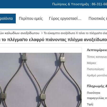
Πωλήσεις & Υποστήριξη :
86-311-6
ροϊόντα
Περίπου εμείς
Γύρος εργοστασίων
Ποιοτικός 
ιών καλωδίων ανοξείδωτου
Το εύκαμπτο ανοξείδωτο Χ τείνει το πλέγμα/το ε
ι το πλέγμα/το ελαφρύ πιάνοντας πλέγμα ανοξείδωτ
Λεπτομέρειε
Τόπος καταγωγ
Μάρκα:
Πιστοποίηση:
Αριθμό μοντέλο
Πληρωμής &
Ποσότητα
παραγγελίας m
Τιμή: