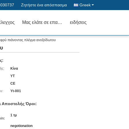
6030737
Ζητήστε ένα απόσπασμα
Greek
έλεγχος
Μας ελάτε σε επαφή με
ειδήσεις
λαφρύ πιάνοντας πλέγμα ανοξείδωτου
ου
ς:
ής:
Κίνα
YT
CE
υ:
Yt-001
 Αποστολής Όροι:
1 τμ
in:
negotionation