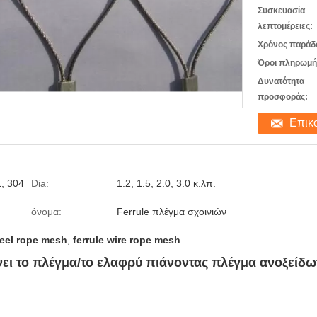
Συσκευασία
λεπτομέρειες:
Χρόνος παράδ
Όροι πληρωμή
Δυνατότητα
προσφοράς:
Επικ
, 304
Dia:
1.2, 1.5, 2.0, 3.0 κ.λπ.
όνομα:
Ferrule πλέγμα σχοινιών
teel rope mesh
,
ferrule wire rope mesh
νει το πλέγμα/το ελαφρύ πιάνοντας πλέγμα ανοξείδω