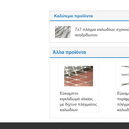
Καλύτερα προϊόντα
7x7 πλέγμα καλωδίων σχοινι
ανοξείδωτου
Άλλα προϊόντα
Εύκαμπτο
Εύκαμ
κιγκλίδωμα αλιείας
περίφ
με δίχτυα πλέγματος
πλέγμ
καλωδίων
καλωδ
ανοξείδωτου 316 για
σχοιν
τις μαρίνες
ανοξε
Υλικό:
SS 304,316,
μορφή